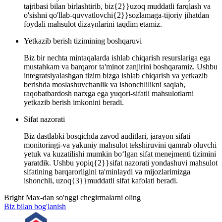
tajribasi bilan birlashtirib, biz{2}}uzoq muddatli farqlash va
o'sishni qo'llab-quvvatlovchi{2}}sozlamaga-tijoriy jihatdan
foydali mahsulot dizaynlarini taqdim etamiz.
Yetkazib berish tizimining boshqaruvi
Biz bir nechta mintaqalarda ishlab chiqarish resurslariga ega
mustahkam va barqaror ta'minot zanjirini boshqaramiz. Ushbu
integratsiyalashgan tizim bizga ishlab chiqarish va yetkazib
berishda moslashuvchanlik va ishonchlilikni saqlab,
raqobatbardosh narxga ega yuqori-sifatli mahsulotlarni
yetkazib berish imkonini beradi.
Sifat nazorati
Biz dastlabki bosqichda zavod auditlari, jarayon sifati
monitoringi-va yakuniy mahsulot tekshiruvini qamrab oluvchi
yetuk va kuzatilishi mumkin boʻlgan sifat menejmenti tizimini
yaratdik. Ushbu yopiq{2}}sifat nazorati yondashuvi mahsulot
sifatining barqarorligini ta'minlaydi va mijozlarimizga
ishonchli, uzoq{3}}muddatli sifat kafolati beradi.
Bright Max-dan so'nggi chegirmalarni oling
Biz bilan bog'lanish