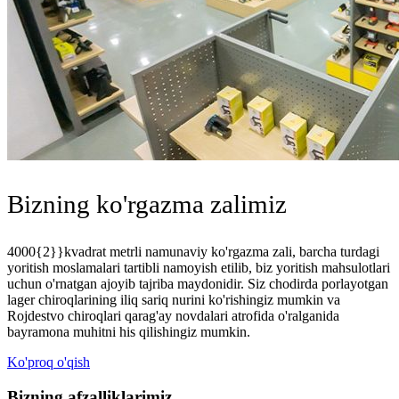
Bizning ko'rgazma zalimiz
4000{2}}kvadrat metrli namunaviy ko'rgazma zali, barcha turdagi
yoritish moslamalari tartibli namoyish etilib, biz yoritish mahsulotlari
uchun o'rnatgan ajoyib tajriba maydonidir. Siz chodirda porlayotgan
lager chiroqlarining iliq sariq nurini ko'rishingiz mumkin va
Rojdestvo chiroqlari qarag'ay novdalari atrofida o'ralganida
bayramona muhitni his qilishingiz mumkin.
Ko'proq o'qish
Bizning afzalliklarimiz