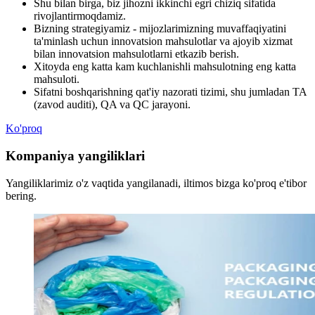
Shu bilan birga, biz jihozni ikkinchi egri chiziq sifatida
rivojlantirmoqdamiz.
Bizning strategiyamiz - mijozlarimizning muvaffaqiyatini
ta'minlash uchun innovatsion mahsulotlar va ajoyib xizmat
bilan innovatsion mahsulotlarni etkazib berish.
Xitoyda eng katta kam kuchlanishli mahsulotning eng katta
mahsuloti.
Sifatni boshqarishning qat'iy nazorati tizimi, shu jumladan TA
(zavod auditi), QA va QC jarayoni.
Ko'proq
Kompaniya yangiliklari
Yangiliklarimiz o'z vaqtida yangilanadi, iltimos bizga ko'proq e'tibor
bering.