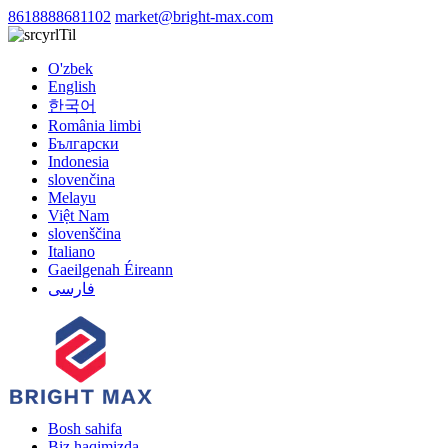
8618888681102
market@bright-max.com
Til
O'zbek
English
한국어
România limbi
Български
Indonesia
slovenčina
Melayu
Việt Nam
slovenščina
Italiano
Gaeilgenah Éireann
فارسی
Bosh sahifa
Biz haqimizda