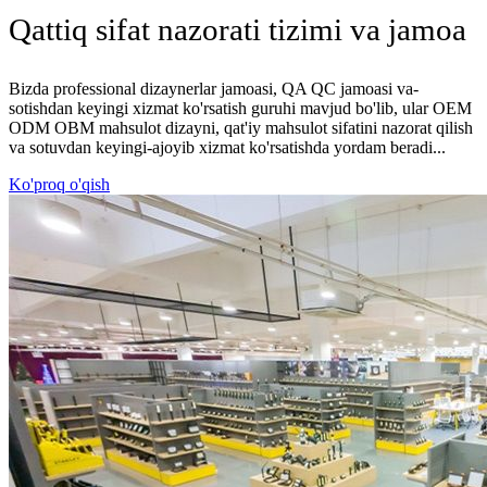
Qattiq sifat nazorati tizimi va jamoa
Bizda professional dizaynerlar jamoasi, QA QC jamoasi va-
sotishdan keyingi xizmat ko'rsatish guruhi mavjud bo'lib, ular OEM
ODM OBM mahsulot dizayni, qat'iy mahsulot sifatini nazorat qilish
va sotuvdan keyingi-ajoyib xizmat ko'rsatishda yordam beradi...
Ko'proq o'qish