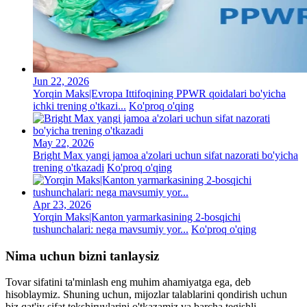
Jun 22, 2026
Yorqin Maks|Evropa Ittifoqining PPWR qoidalari bo'yicha
ichki trening o'tkazi...
Ko'proq o'qing
May 22, 2026
Bright Max yangi jamoa a'zolari uchun sifat nazorati bo'yicha
trening o'tkazadi
Ko'proq o'qing
Apr 23, 2026
Yorqin Maks|Kanton yarmarkasining 2-bosqichi
tushunchalari: nega mavsumiy yor...
Ko'proq o'qing
Nima uchun bizni tanlaysiz
Tovar sifatini ta'minlash eng muhim ahamiyatga ega, deb
hisoblaymiz. Shuning uchun, mijozlar talablarini qondirish uchun
biz qat'iy sifat tekshiruvlarini o'tkazamiz va barcha tegishli