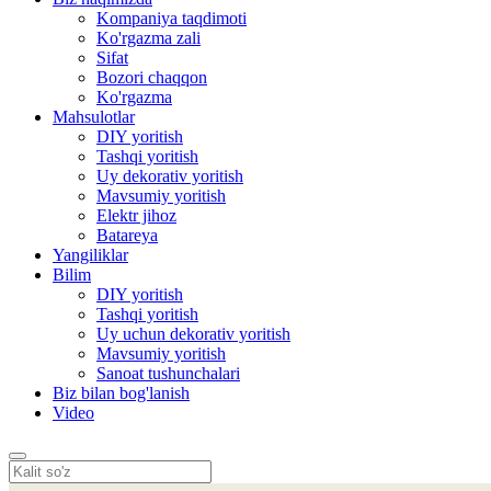
Kompaniya taqdimoti
Ko'rgazma zali
Sifat
Bozori chaqqon
Ko'rgazma
Mahsulotlar
DIY yoritish
Tashqi yoritish
Uy dekorativ yoritish
Mavsumiy yoritish
Elektr jihoz
Batareya
Yangiliklar
Bilim
DIY yoritish
Tashqi yoritish
Uy uchun dekorativ yoritish
Mavsumiy yoritish
Sanoat tushunchalari
Biz bilan bog'lanish
Video