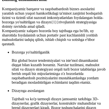
Kompaniyamiz barqaror va raqobatbardosh biznes asoslarini
yaratish uchun yuqori hamkorlikdagi ta'minot zanjirini boshqarish
tizimi va tizimli sifat nazorati imkoniyatlaridan foydalangan holda-
bozorga yo'naltirilgan va dizayn{1}}rivojlanish strategiyasiga
doimiy ravishda amal qiladi.
Kompaniyamiz xalqaro bozorda boy tajribaga ega bo'lib, uy
sharoitida foydalanish uchun portativ past kuchlanishli yoritish
mahsulotlarini tadqiq qilish, ishlab chiqish va sotishga e'tibor
qaratadi.
Bozorga yo'naltirilganlik
Biz global bozor tendentsiyalari va iste'mol dinamikasini
diqqat bilan kuzatib boramiz. Narxlar tuzilmasi, mahsulot
sifati va dizayn strategiyasi orqali turli bozor talablariga javob
berish orqali biz mijozlarimizga o'z bozorlarida
raqobatbardosh pozitsiyalarini mustahkamlashga yordam
beradigan moslashtirilgan echimlarni taqdim etamiz.
Dizaynga asoslangan
Tajribali va ko'p tarmoqli dizayn jamoamiz tarkibiga 3D-
dizaynerlar, grafik dizaynerlar, konstruktiv muhandislar va
brend dizaynerlari kiradi. Bozor tushunchalarini dizayn