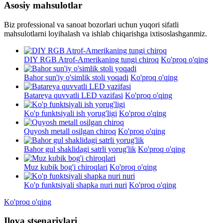
Asosiy mahsulotlar
Biz professional va sanoat bozorlari uchun yuqori sifatli
mahsulotlarni loyihalash va ishlab chiqarishga ixtisoslashganmiz.
DIY RGB Atrof-Amerikaning tungi chiroq
Ko'proq o'qing
Bahor sun'iy o'simlik stoli yoqadi
Ko'proq o'qing
Batareya quvvatli LED vazifasi
Ko'proq o'qing
Ko'p funktsiyali ish yorug'ligi
Ko'proq o'qing
Quyosh metall osilgan chiroq
Ko'proq o'qing
Bahor gul shaklidagi satrli yorug'lik
Ko'proq o'qing
Muz kubik bog'i chiroqlari
Ko'proq o'qing
Ko'p funktsiyali shapka nuri nuri
Ko'proq o'qing
Ko'proq o'qing
Ilova stsenariylari