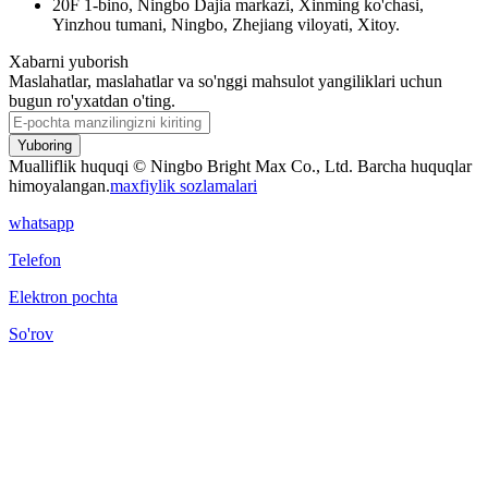
20F 1-bino, Ningbo Dajia markazi, Xinming ko'chasi,
Yinzhou tumani, Ningbo, Zhejiang viloyati, Xitoy.
Xabarni yuborish
Maslahatlar, maslahatlar va so'nggi mahsulot yangiliklari uchun
bugun ro'yxatdan o'ting.
Yuboring
Mualliflik huquqi © Ningbo Bright Max Co., Ltd. Barcha huquqlar
himoyalangan.
maxfiylik sozlamalari
whatsapp
Telefon
Elektron pochta
So'rov